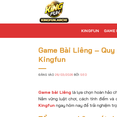
Bỏ
qua
nội
dung
KINGFUN
GAME 
Game Bài Liêng – Quy
Kingfun
ĐĂNG VÀO
26/03/2026
BỞI
SEO
Game bài Liêng
là lựa chọn hoàn hảo ch
Nắm vững luật chơi, cách tính điểm và 
Kingfun
ngay hôm nay để trải nghiệm trọ