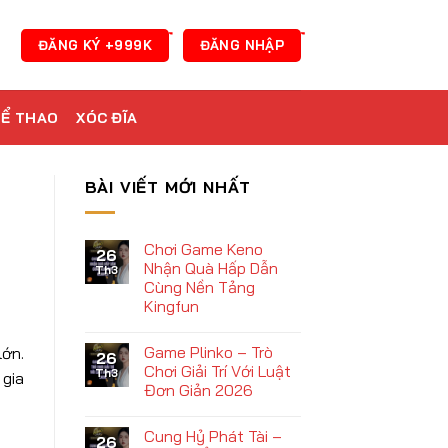
ĐĂNG KÝ +999K
ĐĂNG NHẬP
Ể THAO
XÓC ĐĨA
BÀI VIẾT MỚI NHẤT
Chơi Game Keno
26
Nhận Quà Hấp Dẫn
Th3
Cùng Nền Tảng
Kingfun
Game Plinko – Trò
lớn.
26
Chơi Giải Trí Với Luật
Th3
 gia
Đơn Giản 2026
Cung Hỷ Phát Tài –
26