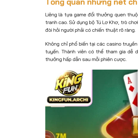
Tổng quan những nét chí
Liêng là tựa game đổi thưởng quen thuộ
tranh cao. Sử dụng bộ Tú Lơ Khơ, trò chơ
đòi hỏi người phải có chiến thuật rõ ràng.
Không chỉ phổ biến tại các casino truyề
tuyến. Thành viên có thể tham gia dễ 
thưởng hấp dẫn sau mỗi phiên cược.