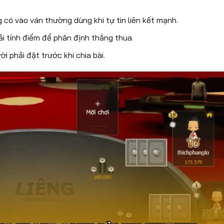
g có vào ván thường dùng khi tự tin liên kết mạnh.
hải tính điểm để phân định thắng thua.
 phải đặt trước khi chia bài.