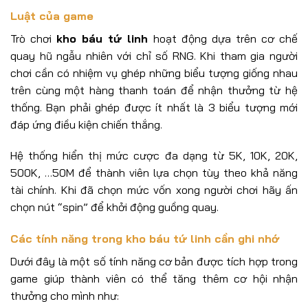
Luật của game
Trò chơi
kho báu tứ linh
hoạt động dựa trên cơ chế
quay hũ ngẫu nhiên với chỉ số RNG. Khi tham gia người
chơi cần có nhiệm vụ ghép những biểu tượng giống nhau
trên cùng một hàng thanh toán để nhận thưởng từ hệ
thống. Bạn phải ghép được ít nhất là 3 biểu tượng mới
đáp ứng điều kiện chiến thắng.
Hệ thống hiển thị mức cược đa dạng từ 5K, 10K, 20K,
500K, …50M để thành viên lựa chọn tùy theo khả năng
tài chính. Khi đã chọn mức vốn xong người chơi hãy ấn
chọn nút “spin” để khởi động guồng quay.
Các tính năng trong kho báu tứ linh cần ghi nhớ
Dưới đây là một số tính năng cơ bản được tích hợp trong
game giúp thành viên có thể tăng thêm cơ hội nhận
thưởng cho mình như: