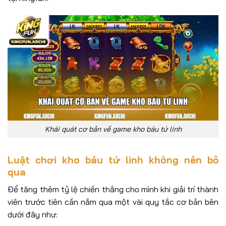
Khái quát cơ bản về game kho báu tứ linh
Luật chơi kho báu tứ linh không nên bỏ
qua
Để tăng thêm tỷ lệ chiến thắng cho mình khi giải trí thành
viên trước tiên cần nắm qua một vài quy tắc cơ bản bên
dưới đây như: