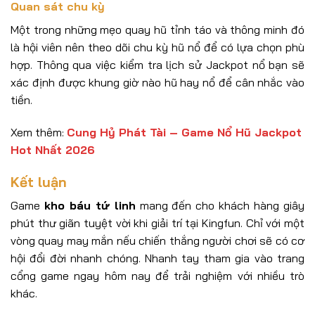
Quan sát chu kỳ
Một trong những mẹo quay hũ tỉnh táo và thông minh đó
là hội viên nên theo dõi chu kỳ hũ nổ để có lựa chọn phù
hợp. Thông qua việc kiểm tra lịch sử Jackpot nổ bạn sẽ
xác định được khung giờ nào hũ hay nổ để cân nhắc vào
tiền.
Xem thêm:
Cung Hỷ Phát Tài – Game Nổ Hũ Jackpot
Hot Nhất 2026
Kết luận
Game
kho báu tứ linh
mang đến cho khách hàng giây
phút thư giãn tuyệt vời khi giải trí tại Kingfun. Chỉ với một
vòng quay may mắn nếu chiến thắng người chơi sẽ có cơ
hội đổi đời nhanh chóng. Nhanh tay tham gia vào trang
cổng game ngay hôm nay để trải nghiệm với nhiều trò
khác.