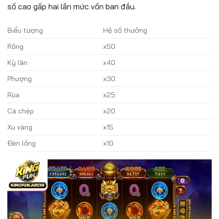
số cao gấp hai lần mức vốn ban đầu.
Biểu tượng
Hệ số thưởng
Rồng
x50
Kỳ lân
x40
Phượng
x30
Rùa
x25
Cá chép
x20
Xu vàng
x15
Đèn lồng
x10