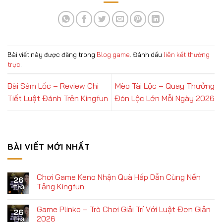
Bài viết này được đăng trong
Blog game
. Đánh dấu
liên kết thường
trực
.
Bài Sâm Lốc – Review Chi
Mèo Tài Lộc – Quay Thưởng
Tiết Luật Đánh Trên Kingfun
Đón Lộc Lớn Mỗi Ngày 2026
BÀI VIẾT MỚI NHẤT
Chơi Game Keno Nhận Quà Hấp Dẫn Cùng Nền
26
Tảng Kingfun
Th3
Game Plinko – Trò Chơi Giải Trí Với Luật Đơn Giản
26
2026
Th3