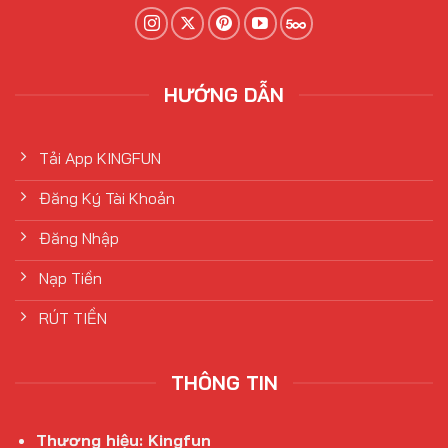
HƯỚNG DẪN
Tải App KINGFUN
Đăng Ký Tài Khoản
Đăng Nhập
Nạp Tiền
RÚT TIỀN
THÔNG TIN
Thương hiệu:
Kingfun