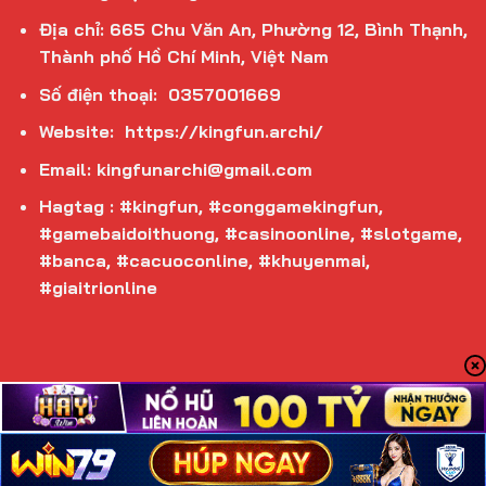
Địa chỉ: 665 Chu Văn An, Phường 12, Bình Thạnh,
Thành phố Hồ Chí Minh, Việt Nam
Số điện thoại: 0357001669
Website:
https://kingfun.archi/
Email:
kingfunarchi@gmail.com
Hagtag : #kingfun, #conggamekingfun,
#gamebaidoithuong, #casinoonline, #slotgame,
#banca, #cacuoconline, #khuyenmai,
#giaitrionline
CHÍNH SÁCH BẢO MẬT
ĐIỀU KHOẢN ĐIỀU KIỆN
GIẤY PHÉP HOẠT ĐỘNG
MIỄN TRỪ TRÁCH NHIỆM
Copyright 2026 ©
kingfun.archi