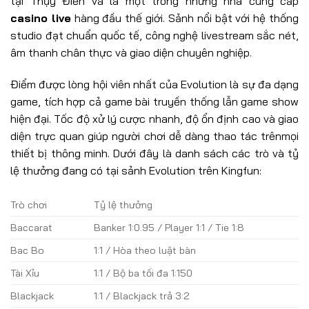
tại Thụy Điển và là một trong những nhà cung cấp
casino live
hàng đầu thế giới. Sảnh nổi bật với hệ thống
studio đạt chuẩn quốc tế, công nghệ livestream sắc nét,
âm thanh chân thực và giao diện chuyên nghiệp.
Điểm được lòng hội viên nhất của Evolution là sự đa dạng
game, tích hợp cả game bài truyền thống lẫn game show
hiện đại. Tốc độ xử lý cược nhanh, độ ổn định cao và giao
diện trực quan giúp người chơi dễ dàng thao tác trênmọi
thiết bị thông minh. Dưới đây là danh sách các trò và tỷ
lệ thưởng đang có tại sảnh Evolution trên Kingfun:
Trò chơi
Tỷ lệ thưởng
Baccarat
Banker 1:0.95 / Player 1:1 / Tie 1:8
Bac Bo
1:1 / Hòa theo luật bàn
Tài Xỉu
1:1 / Bộ ba tối đa 1:150
Blackjack
1:1 / Blackjack trả 3:2