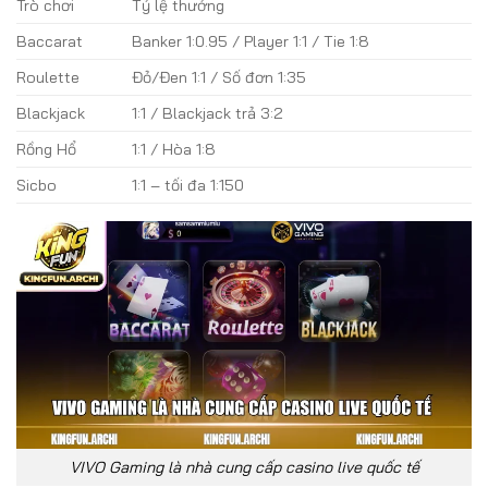
Trò chơi
Tỷ lệ thưởng
Baccarat
Banker 1:0.95 / Player 1:1 / Tie 1:8
Roulette
Đỏ/Đen 1:1 / Số đơn 1:35
Blackjack
1:1 / Blackjack trả 3:2
Rồng Hổ
1:1 / Hòa 1:8
Sicbo
1:1 – tối đa 1:150
VIVO Gaming là nhà cung cấp casino live quốc tế