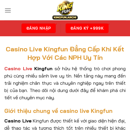
Bỏ
qua
nội
dung
ĐĂNG NHẬP
ĐĂNG KÝ +999K
Casino Live Kingfun Đẳng Cấp Khi Kết
Hợp Với Các NPH Uy Tín
Casino Live
Kingfun
sở hữu hệ thống trò chơi phong
phú cùng nhiều sảnh live uy tín. Nền tảng này mang đến
trải nghiệm chân thực và chuyên nghiệp ngay trên thiết
bị của bạn. Theo dõi nội dung dưới đây để khám phá chi
tiết về chuyên mục này.
Giới thiệu chung về casino live Kingfun
Casino Live
Kingfun được thiết kế với giao diện hiện đại,
dễ thao tác và tương thích tốt trên nhiều thiết bị khác