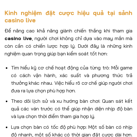
Kinh nghiệm đặt cược hiệu quả tại sảnh
casino live
Để nâng cao khả năng giành chiến thắng khi tham gia
casino live
, người chơi không chỉ dựa vào may mắn mà
còn cần có chiến lược hợp lý. Dưới đây là những kinh
nghiệm quan trọng giúp bạn kiểm soát tốt hơn:
Tìm hiểu kỹ cơ chế hoạt động của từng trò: Mỗi game
có cách vận hành, xác suất và phương thức trả
thưởng khác nhau. Việc hiểu rõ cơ chế giúp người chơi
đưa ra lựa chọn phù hợp hơn.
Theo dõi lịch sử và xu hướng bàn chơi: Quan sát kết
quả các ván trước có thể giúp nhận diện nhịp độ bàn
và lựa chọn thời điểm tham gia hợp lý.
Lựa chọn bàn có tốc độ phù hợp: Một số bàn có nhịp
độ nhanh, một số khác có thời gian đặt cược dài hơn.