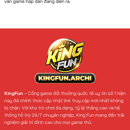
ván game hấp dẫn đang diễn ra.
KingFun
– Cổng game đổi thưởng quốc tế uy tín số 1 hiện
nay đã chính thức cập nhật link truy cập mới nhất không
bị chặn. Với kho trò chơi đa dạng, tỷ lệ thắng cao và hệ
thống hỗ trợ 24/7 chuyên nghiệp, King Fun mang đến trải
nghiệm giải trí đỉnh cao cho mọi game thủ.