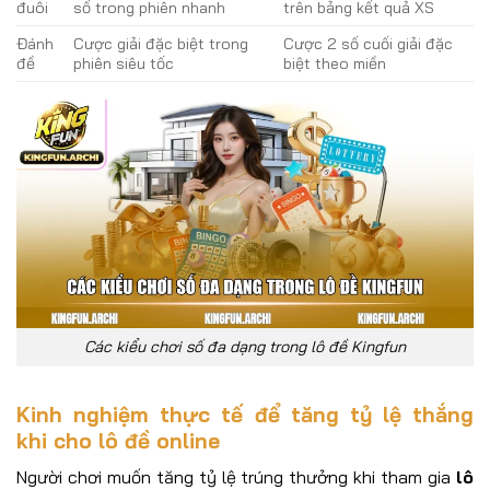
đuôi
số trong phiên nhanh
trên bảng kết quả XS
Đánh
Cược giải đặc biệt trong
Cược 2 số cuối giải đặc
đề
phiên siêu tốc
biệt theo miền
Các kiểu chơi số đa dạng trong lô đề Kingfun
Kinh nghiệm thực tế để tăng tỷ lệ thắng
khi cho lô đề online
Người chơi muốn tăng tỷ lệ trúng thưởng khi tham gia
lô