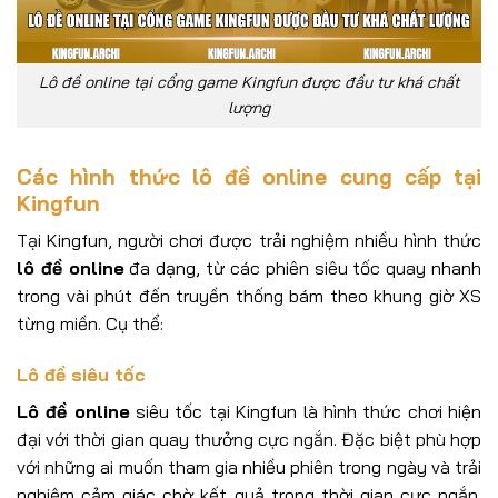
Lô đề online tại cổng game Kingfun được đầu tư khá chất
lượng
Các hình thức lô đề online cung cấp tại
Kingfun
Tại Kingfun, người chơi được trải nghiệm nhiều hình thức
lô đề online
đa dạng, từ các phiên siêu tốc quay nhanh
trong vài phút đến truyền thống bám theo khung giờ XS
từng miền. Cụ thể:
Lô đề siêu tốc
Lô đề online
siêu tốc tại Kingfun là hình thức chơi hiện
đại với thời gian quay thưởng cực ngắn. Đặc biệt phù hợp
với những ai muốn tham gia nhiều phiên trong ngày và trải
nghiệm cảm giác chờ kết quả trong thời gian cực ngắn.